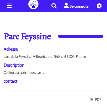
R
Se connecter
e
c
h
e
r
Parc Feyssine
c
h
e
Adresse
r
parc de la Feyssine, Villeurbanne, Rhône 69100, France
Description
Ce lieu est spécifique, car ...
contact
PDF