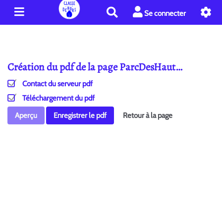
R
Se connecter
e
c
h
e
Création du pdf de la page ParcDesHaut…
r
c
Contact du serveur pdf
h
e
Téléchargement du pdf
r
Aperçu
Enregistrer le pdf
Retour à la page