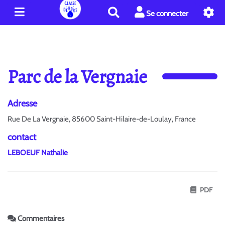
R
Se connecter
e
c
h
e
r
Parc de la Vergnaie
c
h
e
Adresse
r
Rue De La Vergnaie, 85600 Saint-Hilaire-de-Loulay, France
contact
LEBOEUF Nathalie
PDF
Commentaires