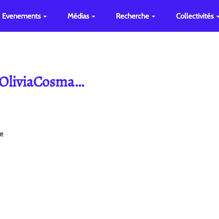
Evenements
Médias
Recherche
Collectivités
e OliviaCosma…
ge