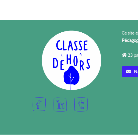
Ce site 
Pédagog
23 pa
No