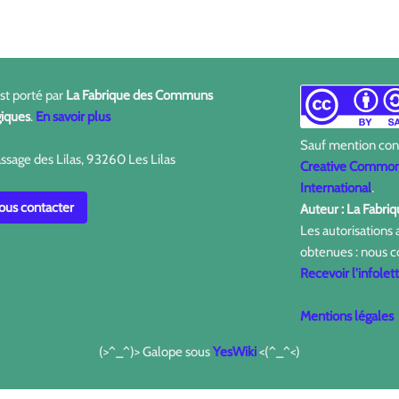
est porté par
La Fabrique des Communs
iques
.
En savoir plus
Sauf mention contr
ssage des Lilas, 93260 Les Lilas
Creative Commons
International
.
us contacter
Auteur : La Fabr
Les autorisations
obtenues : nous c
Recevoir l'infolet
Mentions légales
(>^_^)> Galope sous
YesWiki
<(^_^<)