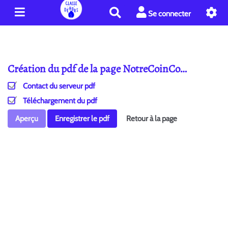
R
Se connecter
e
c
h
e
Création du pdf de la page NotreCoinCo…
r
c
Contact du serveur pdf
h
e
Téléchargement du pdf
r
Aperçu
Enregistrer le pdf
Retour à la page