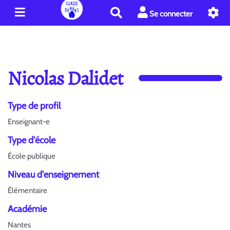
R
Se connecter
e
c
h
e
r
Nicolas Dalidet
c
h
e
Type de profil
r
Enseignant-e
Type d'école
École publique
Niveau d'enseignement
Élémentaire
Académie
Nantes