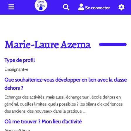
R
Se connecter
e
c
h
e
r
Marie-Laure Azema
c
h
e
Type de profil
r
Enseignant-e
Que souhaiteriez-vous développer en lien avec la classe
dehors ?
Echanger des activités, mais aussi, échangersur l'école dehors en
général, quelles limites, quels possibles ? les bilans d'expériences
des anciens, des nouveaux dans la pratique ...
Où me trouver ? Mon lieu d'activité
Massac-Séran