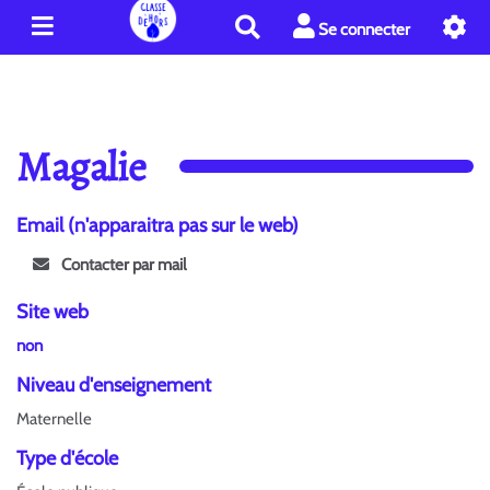
R
Se connecter
e
c
h
e
r
Magalie
c
h
e
Email (n'apparaitra pas sur le web)
r
Contacter par mail
Site web
non
Niveau d'enseignement
Maternelle
Type d'école