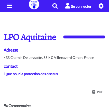
R
Se connecter
e
c
h
e
r
LPO Aquitaine
c
h
e
Adresse
r
433 Chemin De Leysotte, 33140 Villenave-d'Ornon, France
contact
Ligue pour la protection des oiseaux
PDF
Commentaires