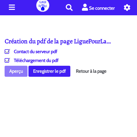
R
Se connecter
e
c
h
e
Création du pdf de la page LiguePourLa…
r
c
Contact du serveur pdf
h
e
Téléchargement du pdf
r
Aperçu
Enregistrer le pdf
Retour à la page