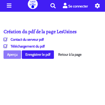
R
Se connecter
e
c
h
e
Création du pdf de la page LesUsines
r
c
Contact du serveur pdf
h
e
Téléchargement du pdf
r
Aperçu
Enregistrer le pdf
Retour à la page