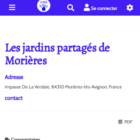
R
Se connecter
e
c
h
e
r
Les jardins partagés de
c
h
Morières
e
r
Adresse
Impasse De La Verdale, 84310 Morières-lès-Avignon, France
contact
PDF
Commentaires