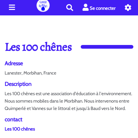
R
Se connecter
e
c
h
e
r
Les 100 chênes
c
h
e
Adresse
r
Lanester, Morbihan, France
Description
Les 100 chênes est une association d'éducation à l'environnement.
Nous sommes mobiles dans le Morbihan. Nous intervenons entre
Quimperlé et Vannes sur le littoral et jusqu'à Baud vers le Nord.
contact
Les 100 chênes