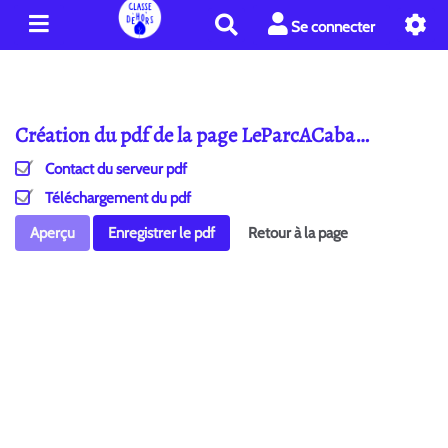
R
Se connecter
e
c
h
e
Création du pdf de la page LeParcACaba…
r
c
Contact du serveur pdf
h
e
Téléchargement du pdf
r
Aperçu
Enregistrer le pdf
Retour à la page