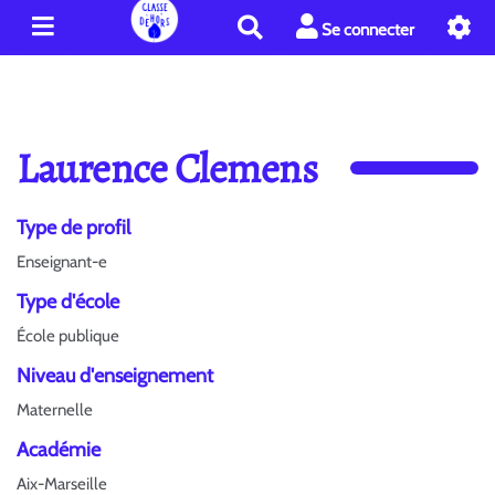
R
Se connecter
e
c
h
e
r
Laurence Clemens
c
h
e
Type de profil
r
Enseignant-e
Type d'école
École publique
Niveau d'enseignement
Maternelle
Académie
Aix-Marseille