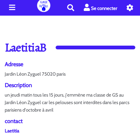
R
Se connecter
e
c
h
e
r
LaetitiaB
c
h
e
Adresse
r
Jardin Léon Zyguel 75020 paris
Description
un jeudi matin tous les 15 jours, j'emmène ma classe de GS au
Jardin Léon Zyguel car les pelouses sont interdites dans les parcs
parisiens d'octobre à avril
contact
Laetitia