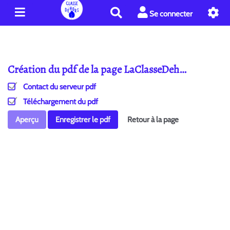
R
Se connecter
e
c
h
e
Création du pdf de la page LaClasseDeh…
r
c
Contact du serveur pdf
h
e
Téléchargement du pdf
r
Aperçu
Enregistrer le pdf
Retour à la page