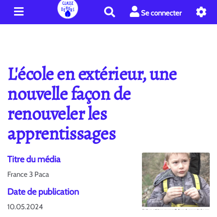
R
Se connecter
e
c
h
e
r
L'école en extérieur, une
c
h
nouvelle façon de
e
renouveler les
r
apprentissages
Titre du média
France 3 Paca
Date de publication
10.05.2024