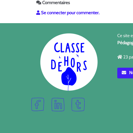
Commentaires
Se connecter pour commenter.
Ce site 
Pédagog
23 pa
No