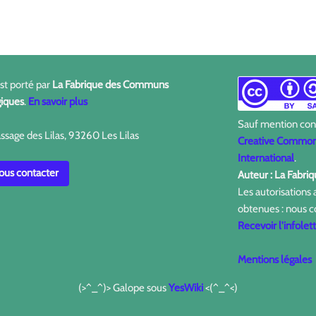
est porté par
La Fabrique des Communs
iques
.
En savoir plus
Sauf mention contr
ssage des Lilas, 93260 Les Lilas
Creative Commons
International
.
us contacter
Auteur : La Fabr
Les autorisations
obtenues : nous c
Recevoir l'infolet
Mentions légales
(>^_^)> Galope sous
YesWiki
<(^_^<)