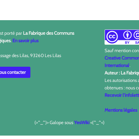
est porté par
La Fabrique des Communs
iques
.
En savoir plus
Sauf mention contr
ssage des Lilas, 93260 Les Lilas
Creative Commons
International
.
us contacter
Auteur : La Fabr
Les autorisations
obtenues : nous c
Recevoir l'infolet
Mentions légales
(>^_^)> Galope sous
YesWiki
<(^_^<)