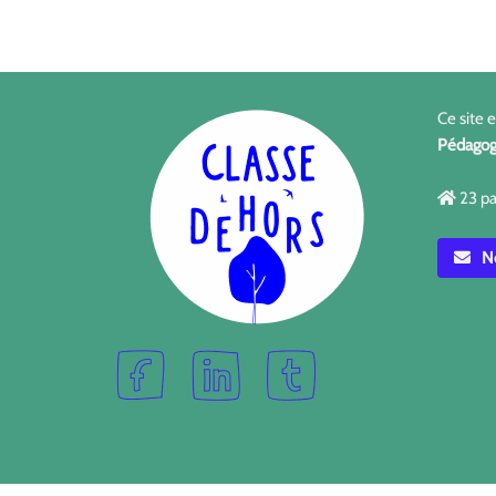
Ce site 
Pédagog
23 pa
No