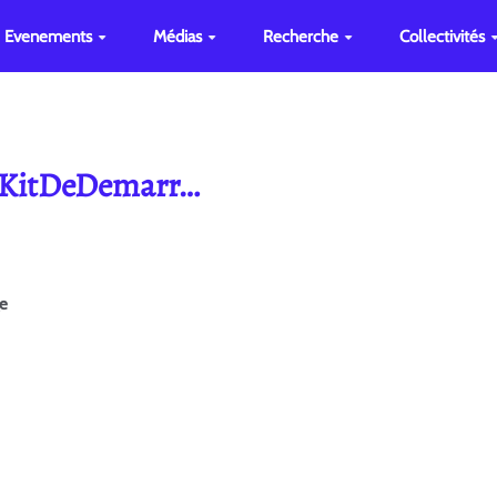
Evenements
Médias
Recherche
Collectivités
e KitDeDemarr…
ge