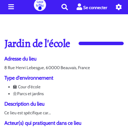
R
Se connecter
e
c
h
e
r
Jardin de l'école
c
h
e
Adresse du lieu
r
8 Rue Henri Lebesgue, 60000 Beauvais, France
Type d'environnement
🏫 Cour d'école
🌼Parcs et jardins
Description du lieu
Ce lieu est spécifique car...
Acteur(s) qui pratiquent dans ce lieu