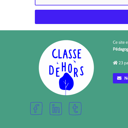
Ce site 
Pédagog
23 pa
No