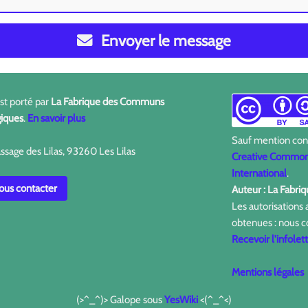
Envoyer le message
est porté par
La Fabrique des Communs
iques
.
En savoir plus
Sauf mention contr
ssage des Lilas, 93260 Les Lilas
Creative Commons
International
.
us contacter
Auteur : La Fabr
Les autorisations
obtenues : nous c
Recevoir l'infolet
Mentions légales
(>^_^)> Galope sous
YesWiki
<(^_^<)