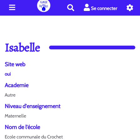
R
Se connecter
e
c
h
e
r
Isabelle
c
h
e
Site web
r
oui
Academie
Autre
Niveau d'enseignement
Maternelle
Nom de l'école
Ecole communale du Crochet