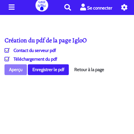
R
Se connecter
e
c
h
e
Création du pdf de la page IgloO
r
c
Contact du serveur pdf
h
e
Téléchargement du pdf
r
Aperçu
Enregistrer le pdf
Retour à la page