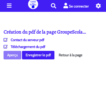
R
Se connecter
e
c
h
e
Création du pdf de la page GroupeScola…
r
c
Contact du serveur pdf
h
e
Téléchargement du pdf
r
Aperçu
Enregistrer le pdf
Retour à la page