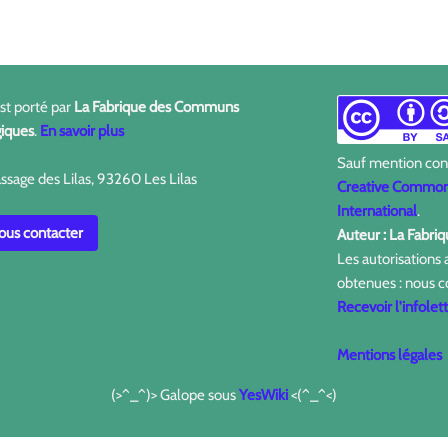
est porté par
La Fabrique des Communs
iques
.
En savoir plus
Sauf mention contr
ssage des Lilas, 93260 Les Lilas
Creative Commons
International
.
us contacter
Auteur : La Fabr
Les autorisations
obtenues : nous c
Recevoir l'infolet
Mentions légales
(>^_^)> Galope sous
YesWiki
<(^_^<)