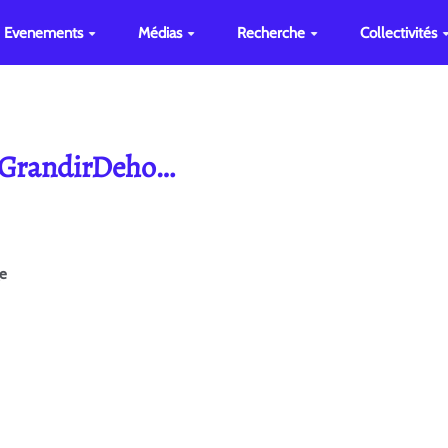
Evenements
Médias
Recherche
Collectivités
e GrandirDeho…
ge