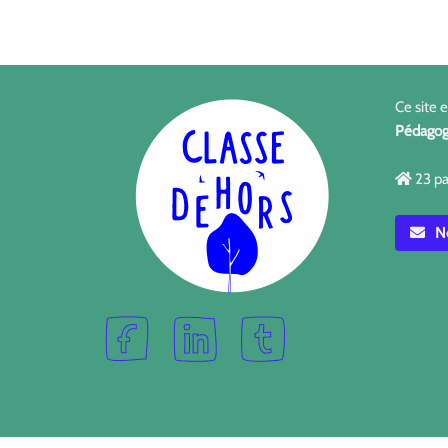
Ce site 
Pédagog
23 pa
No