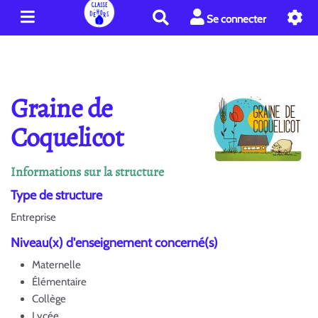
R
Se connecter
e
c
h
e
r
Graine de
c
h
Coquelicot
e
r
Informations sur la structure
Type de structure
Entreprise
Niveau(x) d'enseignement concerné(s)
Maternelle
Élémentaire
Collège
Lycée