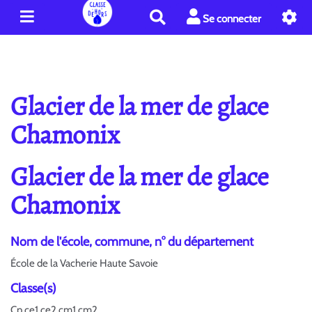
R
Se connecter
e
c
h
e
r
Glacier de la mer de glace
c
h
Chamonix
e
r
Glacier de la mer de glace
Chamonix
Nom de l'école, commune, n° du département
École de la Vacherie Haute Savoie
Classe(s)
Cp ce1 ce2 cm1 cm2