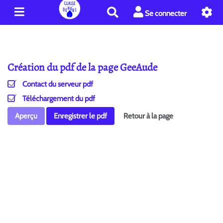
R
Se connecter
e
c
h
e
Création du pdf de la page GeeAude
r
c
Contact du serveur pdf
h
e
Téléchargement du pdf
r
Aperçu
Enregistrer le pdf
Retour à la page