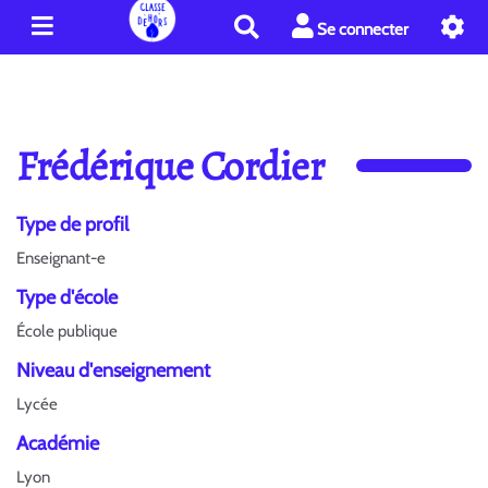
R
Se connecter
e
c
h
e
r
Frédérique Cordier
c
h
e
Type de profil
r
Enseignant-e
Type d'école
École publique
Niveau d'enseignement
Lycée
Académie
Lyon