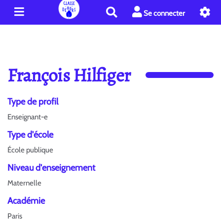
R
Se connecter
e
c
h
e
r
François Hilfiger
c
h
e
Type de profil
r
Enseignant-e
Type d'école
École publique
Niveau d'enseignement
Maternelle
Académie
Paris