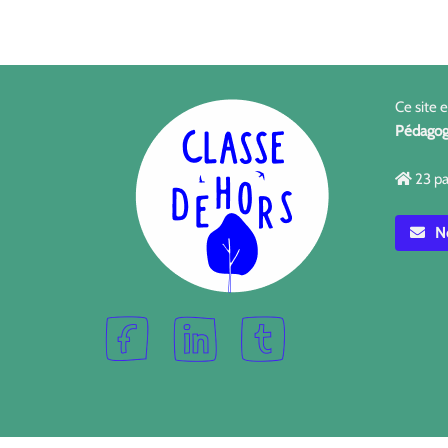
Ce site 
Pédagog
23 pa
No