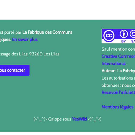
est porté par
La Fabrique des Communs
iques
.
En savoir plus
Sauf mention contr
ssage des Lilas, 93260 Les Lilas
Creative Commons
International
.
us contacter
Auteur : La Fabr
Les autorisations
obtenues : nous c
Recevoir l'infolet
Mentions légales
(>^_^)> Galope sous
YesWiki
<(^_^<)