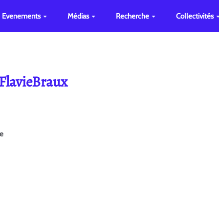
Evenements
Médias
Recherche
Collectivités
 FlavieBraux
ge