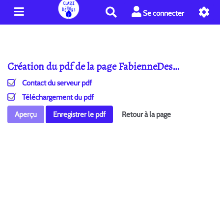
R
Se connecter
e
c
h
e
Création du pdf de la page FabienneDes…
r
c
Contact du serveur pdf
h
e
Téléchargement du pdf
r
Aperçu
Enregistrer le pdf
Retour à la page