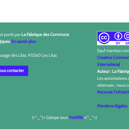
est porté par
La Fabrique des Communs
iques
.
En savoir plus
Sauf mention contr
ssage des Lilas, 93260 Les Lilas
Creative Commons
International
.
us contacter
Auteur : La Fabr
Les autorisations
obtenues : nous c
Recevoir l'infolet
Mentions légales
(>^_^)> Galope sous
YesWiki
<(^_^<)