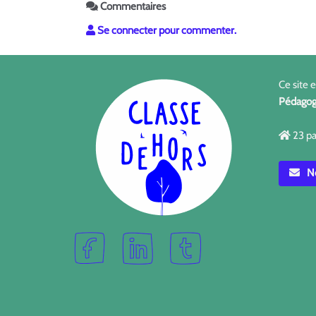
Commentaires
Se connecter pour commenter.
Ce site 
Pédagog
23 pa
No