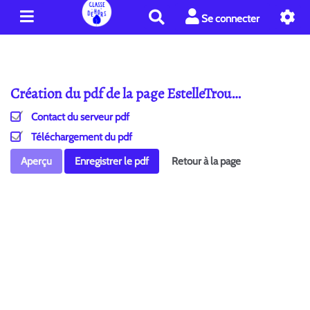
R
Se connecter
e
c
h
e
Création du pdf de la page EstelleTrou…
r
c
Contact du serveur pdf
h
e
Téléchargement du pdf
r
Aperçu
Enregistrer le pdf
Retour à la page