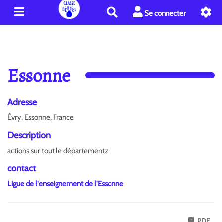
R
Se connecter
e
c
h
e
r
Essonne
c
h
e
Adresse
r
Évry, Essonne, France
Description
actions sur tout le départementz
contact
Ligue de l'enseignement de l'Essonne
PDF