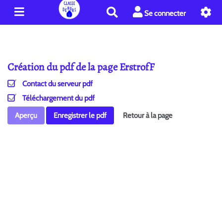
R
Se connecter
e
c
h
e
Création du pdf de la page ErstrofF
r
c
Contact du serveur pdf
h
e
Téléchargement du pdf
r
Aperçu
Enregistrer le pdf
Retour à la page