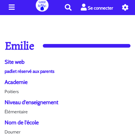
R
Se connecter
e
c
h
e
r
Emilie
c
h
e
Site web
r
padlet réservé aux parents
Academie
Poitiers
Niveau d'enseignement
Élémentaire
Nom de l'école
Doumer