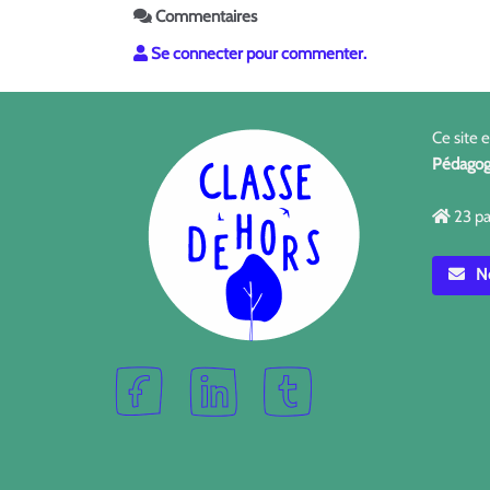
Commentaires
Se connecter pour commenter.
Ce site 
Pédagog
23 pa
No