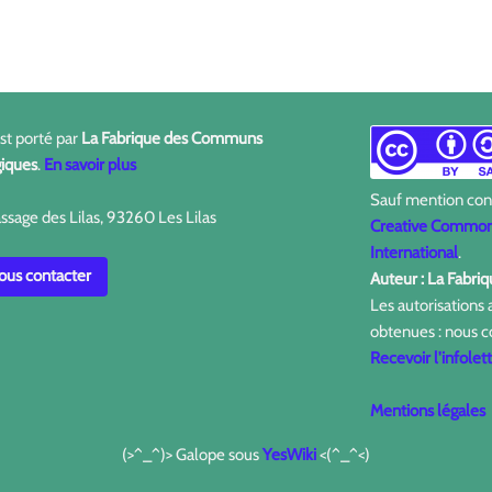
est porté par
La Fabrique des Communs
iques
.
En savoir plus
Sauf mention contr
ssage des Lilas, 93260 Les Lilas
Creative Commons
International
.
us contacter
Auteur : La Fabr
Les autorisations
obtenues : nous c
Recevoir l'infolet
Mentions légales
(>^_^)> Galope sous
YesWiki
<(^_^<)