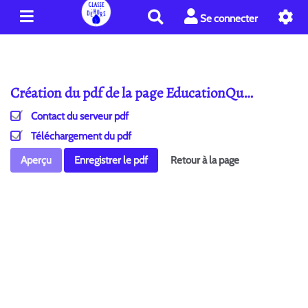
R
Se connecter
e
c
h
e
Création du pdf de la page EducationQu…
r
c
Contact du serveur pdf
h
e
Téléchargement du pdf
r
Aperçu
Enregistrer le pdf
Retour à la page