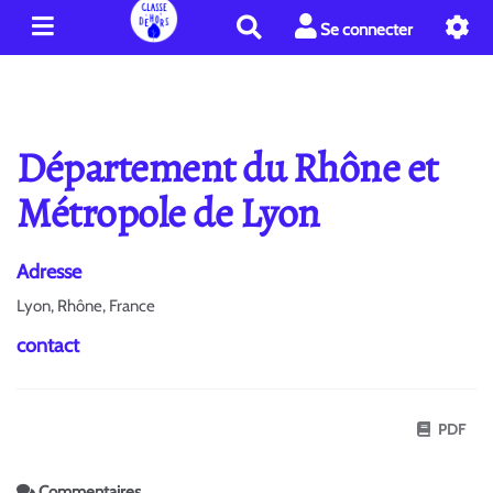
R
Se connecter
e
c
h
e
r
Département du Rhône et
c
h
Métropole de Lyon
e
r
Adresse
Lyon, Rhône, France
contact
PDF
Commentaires