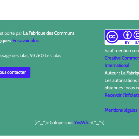
est porté par
La Fabrique des Communs
iques
.
En savoir plus
Sauf mention contr
ssage des Lilas, 93260 Les Lilas
Creative Commons
International
.
us contacter
Auteur : La Fabr
Les autorisations
obtenues : nous c
Recevoir l'infolet
Mentions légales
(>^_^)> Galope sous
YesWiki
<(^_^<)