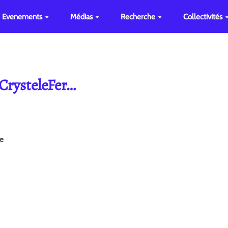
Evenements
Médias
Recherche
Collectivités
 CrysteleFer…
ge