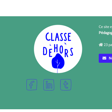
Ce site 
Pédagog
23 pa
No