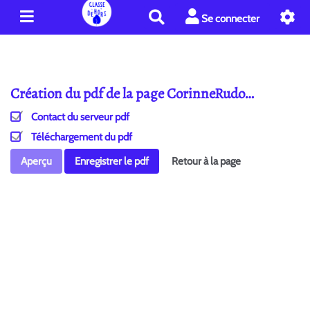
R
Se connecter
e
c
h
e
Création du pdf de la page CorinneRudo…
r
c
Contact du serveur pdf
h
e
Téléchargement du pdf
r
Aperçu
Enregistrer le pdf
Retour à la page