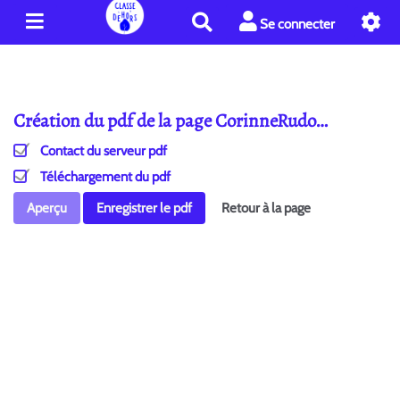
R
Se connecter
e
c
h
e
Création du pdf de la page CorinneRudo…
r
c
Contact du serveur pdf
h
e
Téléchargement du pdf
r
Aperçu
Enregistrer le pdf
Retour à la page