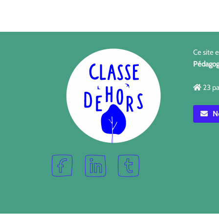
Ce site 
Pédagog
23 pa
No