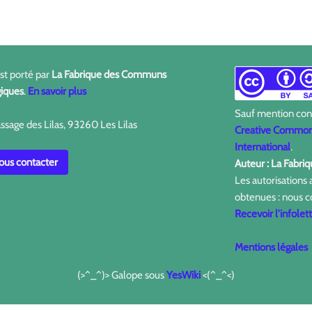
est porté par
La Fabrique des Communs
iques
.
En savoir plus
Sauf mention contr
ssage des Lilas, 93260 Les Lilas
Creative Commons
International
.
us contacter
Auteur : La Fabr
Les autorisations
obtenues : nous c
Recevoir l'infolet
Mentions légales
(>^_^)> Galope sous
YesWiki
<(^_^<)