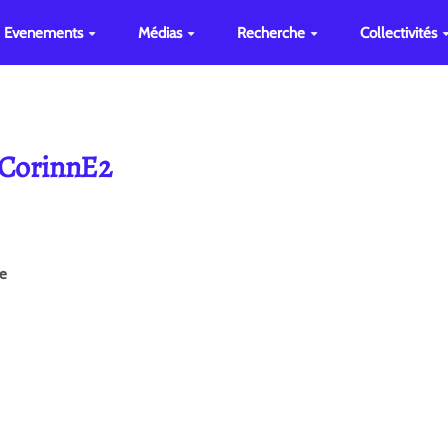
Evenements
Médias
Recherche
Collectivités
 CorinnE2
ge