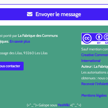
Envoyer le message
est porté par
La Fabrique des Communs
iques
.
En savoir plus
Sauf mention contr
ssage des Lilas, 93260 Les Lilas
Creative Commons
International
.
us contacter
Auteur : La Fabr
Les autorisations
obtenues : nous c
Recevoir l'infolet
Mentions légales
(>^_^)> Galope sous
YesWiki
<(^_^<)