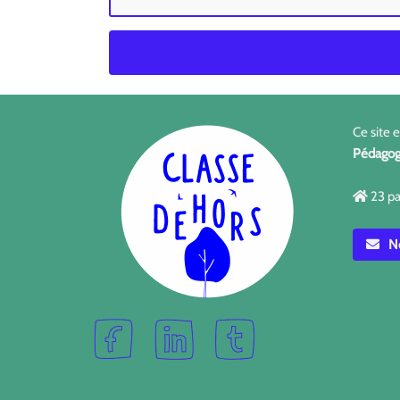
Ce site 
Pédagog
23 pa
No