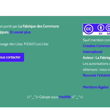
est porté par
La Fabrique des Communs
iques
.
En savoir plus
Sauf mention contr
ssage des Lilas, 93260 Les Lilas
Creative Commons
International
.
us contacter
Auteur : La Fabr
Les autorisations
obtenues : nous c
Recevoir l'infolet
Mentions légales
(>^_^)> Galope sous
YesWiki
<(^_^<)