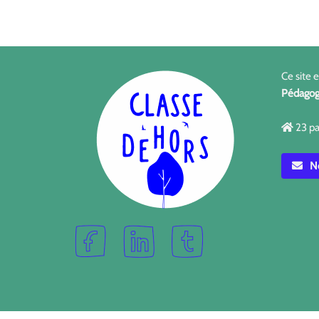
Ce site 
Pédagog
23 pa
No