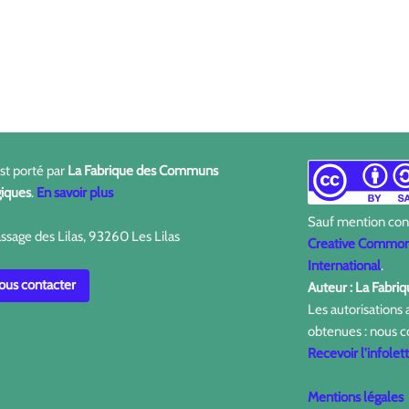
est porté par
La Fabrique des Communs
iques
.
En savoir plus
Sauf mention contr
ssage des Lilas, 93260 Les Lilas
Creative Commons
International
.
us contacter
Auteur : La Fabr
Les autorisations
obtenues : nous c
Recevoir l'infolet
Mentions légales