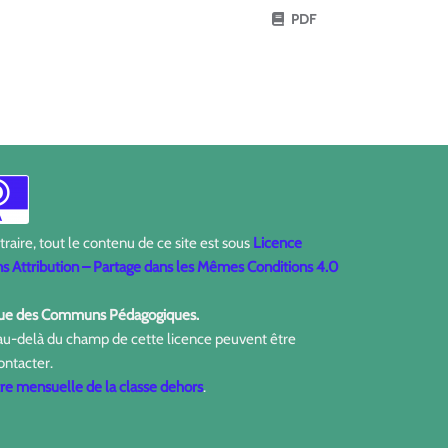
PDF
aire, tout le contenu de ce site est sous
Licence
 Attribution – Partage dans les Mêmes Conditions 4.0
ique des Communs Pédagogiques.
 au-delà du champ de cette licence peuvent être
ontacter.
tre mensuelle de la classe dehors
.