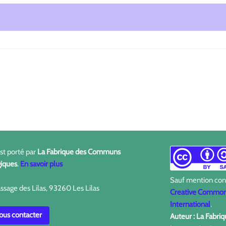
est porté par
La Fabrique des Communs
iques
.
En savoir plus
Sauf mention contr
ssage des Lilas, 93260 Les Lilas
Creative Commons
International
.
us contacter
Auteur : La Fabr