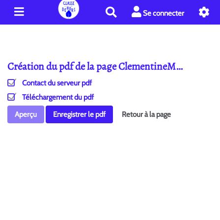
R
Se connecter
e
c
h
e
Création du pdf de la page ClementineM…
r
c
Contact du serveur pdf
h
e
Téléchargement du pdf
r
Aperçu
Enregistrer le pdf
Retour à la page